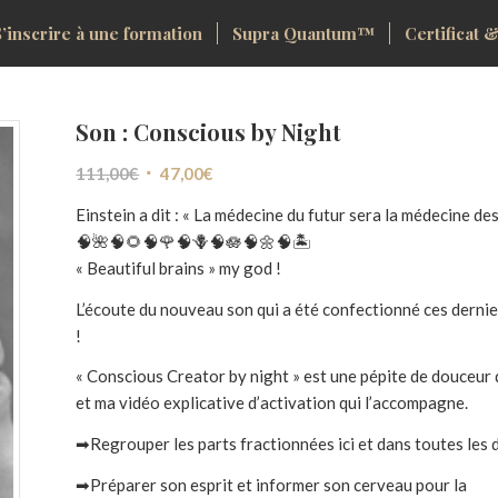
S’inscrire à une formation
Supra Quantum™
Certificat &
Son : Conscious by Night
Le
Le
111,00
€
47,00
€
prix
prix
Einstein a dit : « La médecine du futur sera la médecine des
initial
actuel
🧠🌺🧠🌻🧠🌹🧠🪻🧠🪷🧠🌼🧠🏝
était :
est :
« Beautiful brains » my god !
111,00€.
47,00€.
L’écoute du nouveau son qui a été confectionné ces derniers
!
« Conscious Creator by night » est une pépite de douceur q
et ma vidéo explicative d’activation qui l’accompagne.
➡Regrouper les parts fractionnées ici et dans toutes les d
➡Préparer son esprit et informer son cerveau pour la