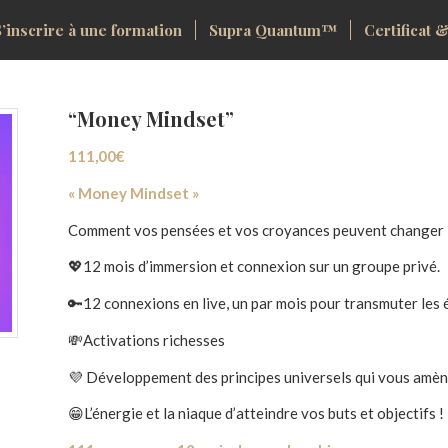
S’inscrire à une formation
Supra Quantum™
Certificat &
“Money Mindset”
111,00
€
« Money Mindset »
Comment vos pensées et vos croyances peuvent changer le
💖12 mois d’immersion et connexion sur un groupe privé.
🔑12 connexions en live, un par mois pour transmuter les é
💸Activations richesses
💜 Développement des principes universels qui vous amène
😁L’énergie et la niaque d’atteindre vos buts et objectifs !