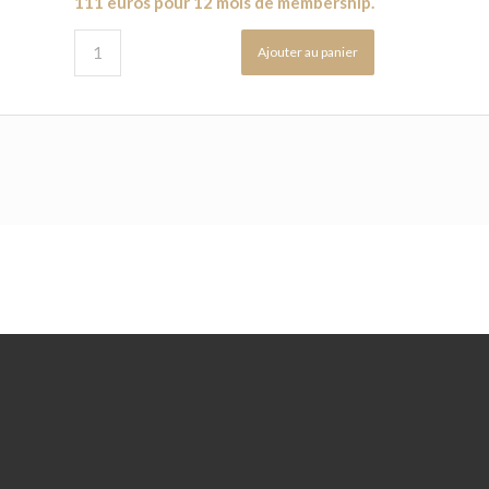
111 euros pour 12 mois de membership.
Ajouter au panier
i | N° Siret: 53808597800038
|
CGV
|
Contact
|
Portail de paiement
|
Mentio