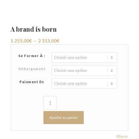
A brand is born
Plage
1 255,00
€
–
2 315,00
€
de
prix :
Se Former À :
1
Hébergement
255,00€
à
Paiement En
2
315,00€
Ajouter au panier
Effacer