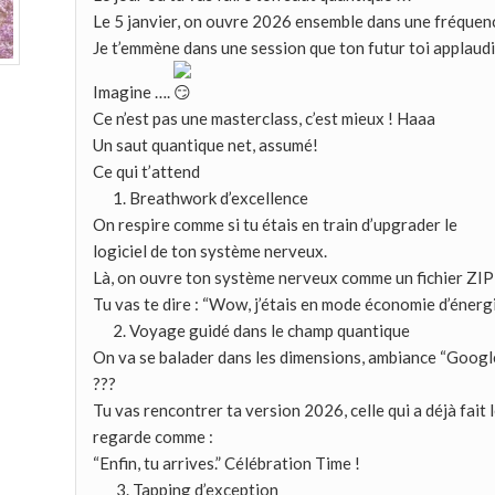
Le 5 janvier, on ouvre 2026 ensemble dans une fréquenc
Je t’emmène dans une session que ton futur toi applaudi
Imagine ….
Ce n’est pas une masterclass, c’est mieux ! Haaa
Un saut quantique net, assumé!
Ce qui t’attend
1. Breathwork d’excellence
On respire comme si tu étais en train d’upgrader le
logiciel de ton système nerveux.
Là, on ouvre ton système nerveux comme un fichier ZIP o
Tu vas te dire : “Wow, j’étais en mode économie d’énerg
2. Voyage guidé dans le champ quantique
On va se balader dans les dimensions, ambiance “Google 
???
Tu vas rencontrer ta version 2026, celle qui a déjà fait le 
regarde comme :
“Enfin, tu arrives.” Célébration Time !
3. Tapping d’exception