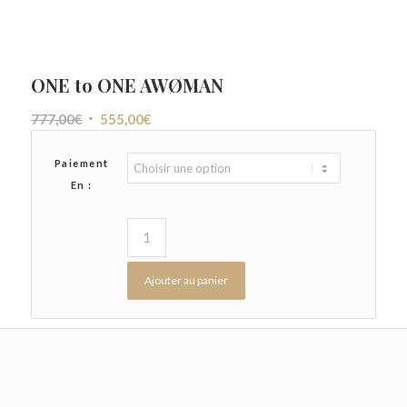
ONE to ONE AWØMAN
Le
Le
777,00
€
555,00
€
prix
prix
initial
actuel
Paiement
était :
est :
En :
777,00€.
555,00€.
Ajouter au panier
Effacer