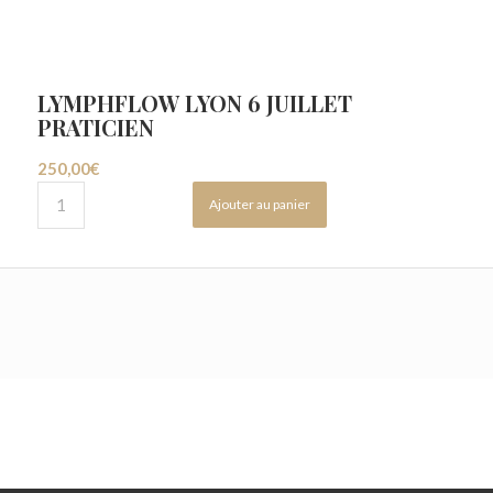
LYMPHFLOW LYON 6 JUILLET
PRATICIEN
250,00
€
Ajouter au panier
Marie Yamaguchi | N° Siret: 53808597800038
|
CGV
|
Contact
|
Portail de paiement
|
Mentions légales
|
CGV